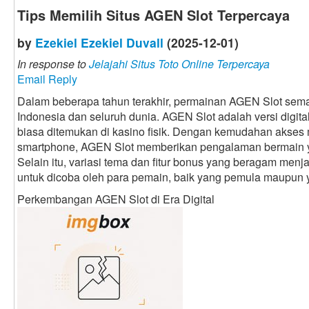
Tips Memilih Situs AGEN Slot Terpercaya
by
Ezekiel Ezekiel Duvall
(2025-12-01)
In response to
Jelajahi Situs Toto Online Terpercaya
Email Reply
Dalam beberapa tahun terakhir, permainan AGEN Slot semak
Indonesia dan seluruh dunia. AGEN Slot adalah versi digital
biasa ditemukan di kasino fisik. Dengan kemudahan akses
smartphone, AGEN Slot memberikan pengalaman bermain yan
Selain itu, variasi tema dan fitur bonus yang beragam men
untuk dicoba oleh para pemain, baik yang pemula maupun
Perkembangan AGEN Slot di Era Digital