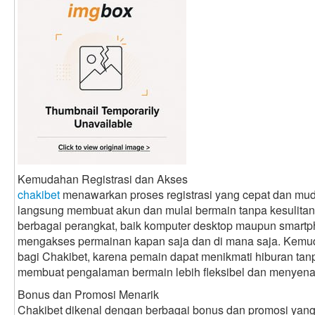
Kemudahan Registrasi dan Akses
chakibet
menawarkan proses registrasi yang cepat dan mud
langsung membuat akun dan mulai bermain tanpa kesulitan. 
berbagai perangkat, baik komputer desktop maupun smart
mengakses permainan kapan saja dan di mana saja. Kemuda
bagi Chakibet, karena pemain dapat menikmati hiburan tanp
membuat pengalaman bermain lebih fleksibel dan menyen
Bonus dan Promosi Menarik
Chakibet dikenal dengan berbagai bonus dan promosi yan