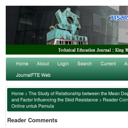
Home
About
Login
Search
Current
A
JournalFTE Web
Home
>
The Study of Relationship between the Mean Dep
and Factor Influencing the Skid Resistance
>
Reader Co
Online untuk Pemula
Reader Comments