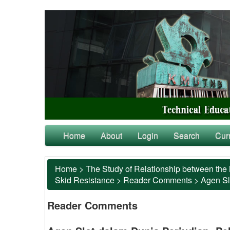
Home
About
Login
Search
Cur
Home
>
The Study of Relationship between the 
Skid Resistance
>
Reader Comments
>
Agen Sl
Reader Comments