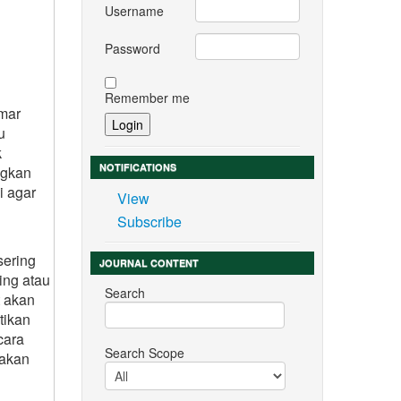
Username
Password
Remember me
emar
u
k
NOTIFICATIONS
ngkan
i agar
View
Subscribe
sering
JOURNAL CONTENT
ing atau
Search
t akan
tikan
cara
Search Scope
iakan