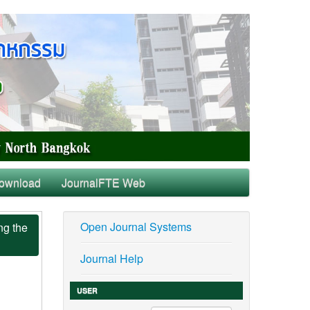
ownload
JournalFTE Web
Open Journal Systems
ng the
Journal Help
USER