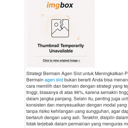
Strategi Bermain Agen Slot untuk Meningkatkan
Bermain
agen slot
bukan berarti Anda bisa menang
cara memilih dan bermain dengan strategi yang te
tinggi, biasanya di atas 96%, karena semakin ti
dalam jangka panjang. Selain itu, penting juga untu
konsisten dan menyesuaikan dengan modal yang di
tanpa risiko kehilangan uang sungguhan, agar dap
bertaruh dengan uang asli. Terakhir, disiplin da
tidak terjebak dalam permainan yang menguras mo