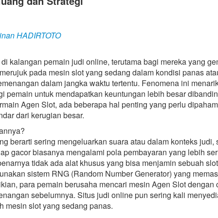
luang dan Strategi
mainan HADIRTOTO
r di kalangan pemain judi online, terutama bagi mereka yang g
 merujuk pada mesin slot yang sedang dalam kondisi panas ata
kemenangan dalam jangka waktu tertentu. Fenomena ini menari
gi pemain untuk mendapatkan keuntungan lebih besar dibandi
rmain Agen Slot, ada beberapa hal penting yang perlu dipaham
dar dari kerugian besar.
kannya?
yang berarti sering mengeluarkan suara atau dalam konteks judi, 
ap gacor biasanya mengalami pola pembayaran yang lebih ser
enarnya tidak ada alat khusus yang bisa menjamin sebuah slo
ggunakan sistem RNG (Random Number Generator) yang memas
ikian, para pemain berusaha mencari mesin Agen Slot dengan 
enangan sebelumnya. Situs judi online pun sering kali menyed
h mesin slot yang sedang panas.