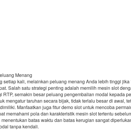
 Peluang Menang
 setiap kali, melainkan peluang menang Anda lebih tinggi jika
pat. Salah satu strategi penting adalah memilih mesin slot de
nggi RTP, semakin besar peluang pengembalian modal kepada p
k mengatur taruhan secara bijak, tidak terlalu besar di awal, te
miliki. Manfaatkan juga fitur demo slot untuk mencoba perma
at memahami pola dan karakteristik mesin slot tertentu sebelu
lam menentukan batas waktu dan batas kerugian sangat diperluka
dal tanpa kendali.