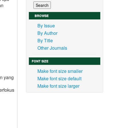
an
BROWSE
By Issue
By Author
By Title
Other Journals
FONT SIZE
Make font size smaller
an yang
Make font size default
Make font size larger
erfokus