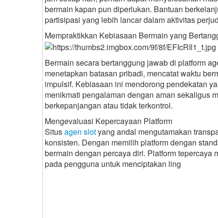
bermain kapan pun diperlukan. Bantuan berkelan
partisipasi yang lebih lancar dalam aktivitas perjud
Mempraktikkan Kebiasaan Bermain yang Bertan
Bermain secara bertanggung jawab di platform ag
menetapkan batasan pribadi, mencatat waktu ber
impulsif. Kebiasaan ini mendorong pendekatan ya
menikmati pengalaman dengan aman sekaligus men
berkepanjangan atau tidak terkontrol.
Mengevaluasi Kepercayaan Platform
Situs
agen slot
yang andal mengutamakan transpa
konsisten. Dengan memilih platform dengan stand
bermain dengan percaya diri. Platform tepercay
pada pengguna untuk menciptakan ling