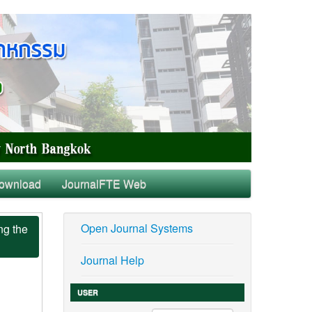
ownload
JournalFTE Web
Open Journal Systems
ng the
Journal Help
USER