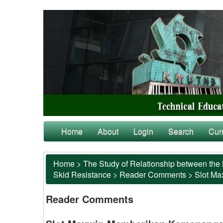
Home
About
Login
Search
Cur
Home
>
The Study of Relationship between the 
Skid Resistance
>
Reader Comments
>
Slot Ma
Reader Comments