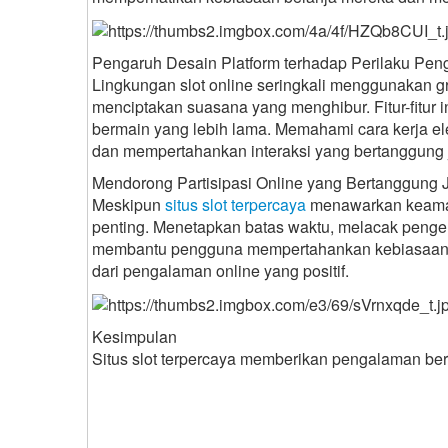
Pengaruh Desain Platform terhadap Perilaku Pe
Lingkungan slot online seringkali menggunakan gr
menciptakan suasana yang menghibur. Fitur-fitur
bermain yang lebih lama. Memahami cara kerja el
dan mempertahankan interaksi yang bertanggung
Mendorong Partisipasi Online yang Bertanggung
Meskipun
situs slot terpercaya
menawarkan keaman
penting. Menetapkan batas waktu, melacak penge
membantu pengguna mempertahankan kebiasaan s
dari pengalaman online yang positif.
Kesimpulan
Situs slot terpercaya memberikan pengalaman be