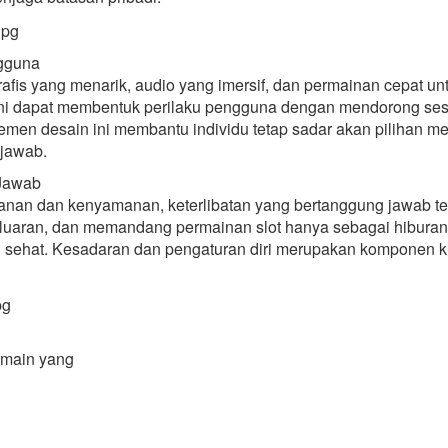
ngguna
afis yang menarik, audio yang imersif, dan permainan cepat un
 ini dapat membentuk perilaku pengguna dengan mendorong ses
emen desain ini membantu individu tetap sadar akan pilihan m
 jawab.
 Jawab
an dan kenyamanan, keterlibatan yang bertanggung jawab te
luaran, dan memandang permainan slot hanya sebagai hiburan
ehat. Kesadaran dan pengaturan diri merupakan komponen k
rmain yang