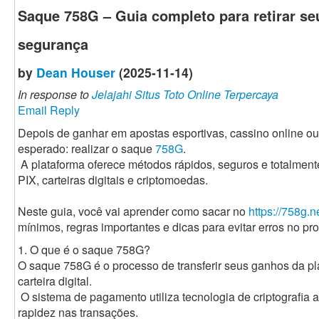
Saque 758G – Guia completo para retirar se
segurança
by
Dean Houser
(2025-11-14)
In response to
Jelajahi Situs Toto Online Terpercaya
Email Reply
Depois de ganhar em apostas esportivas, cassino online o
esperado: realizar o saque
758G
.
A plataforma oferece métodos rápidos, seguros e totalment
PIX, carteiras digitais e criptomoedas.
Neste guia, você vai aprender como sacar no
https://758g.ne
mínimos, regras importantes e dicas para evitar erros no pr
1. O que é o saque 758G?
O saque 758G é o processo de transferir seus ganhos da pl
carteira digital.
O sistema de pagamento utiliza tecnologia de criptografia a
rapidez nas transações.