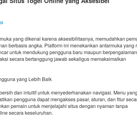
ai Situs Togel Online yang Aksesibel
ya
kemuka yang dikenal karena aksesibilitasnya, memudahkan pem
inan berbasis angka. Platform ini menekankan antarmuka yang
 lancar untuk mendukung pengguna baru maupun berpengalaman
eraksi secara bertanggung jawab sekaligus memaksimalkan
ngguna yang Lebih Baik
rsih dan intuitif untuk menyederhanakan navigasi. Menu yang 
astikan pengguna dapat mengakses pasar, aturan, dan fitur seca
kinkan pemain untuk menjelajahi situs dengan nyaman tanpa
ine secara keseluruhan.