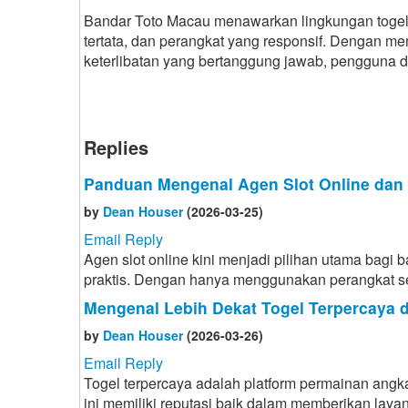
Bandar Toto Macau menawarkan lingkungan togel da
tertata, dan perangkat yang responsif. Dengan mem
keterlibatan yang bertanggung jawab, pengguna 
Replies
Panduan Mengenal Agen Slot Online dan 
by
Dean Houser
(2026-03-25)
Email Reply
Agen slot online kini menjadi pilihan utama bag
praktis. Dengan hanya menggunakan perangkat se
Mengenal Lebih Dekat Togel Terpercaya
by
Dean Houser
(2026-03-26)
Email Reply
Togel terpercaya adalah platform permainan angk
ini memiliki reputasi baik dalam memberikan laya