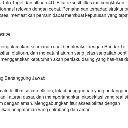
Toto Togel dan pilihan 4D. Fitur aksesibilitas memungkinkan
nformasi relevan dengan cepat. Pemahaman terhadap struktur pa
kses, memastikan pemain dapat membuat keputusan yang tepa
esibel
 mengutamakan keamanan saat berinteraksi dengan Bandar Tot
slian platform, dan mematuhi aturan yang jelas sangatlah penti
k menggantikan kebutuhan akan perilaku daring yang hati-hati d
ang Bertanggung Jawab
in terlibat secara efisien, tetapi penggunaan yang bertanggu
mi aturan pasar, dan mempertahankan ekspektasi yang realist
m dengan aman. Menggabungkan fitur aksesibilitas dengan
silkan pengalaman yang seimbang dan aman.