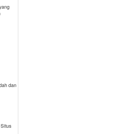
 yang
n
udah dan
 Situs