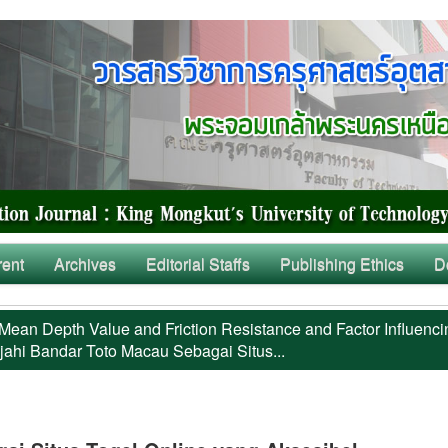
rent
Archives
Editorial Staffs
Publishing Ethics
D
Mean Depth Value and Friction Resistance and Factor Influenci
jahi Bandar Toto Macau Sebagai Situs...