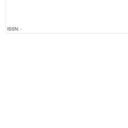
ISSN: -