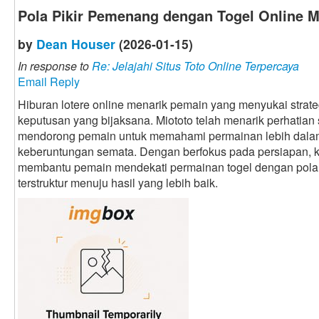
Pola Pikir Pemenang dengan Togel Online M
by
Dean Houser
(2026-01-15)
In response to
Re: Jelajahi Situs Toto Online Terpercaya
Email Reply
Hiburan lotere online menarik pemain yang menyukai strate
keputusan yang bijaksana. Miototo telah menarik perhatian 
mendorong pemain untuk memahami permainan lebih dala
keberuntungan semata. Dengan berfokus pada persiapan, ke
membantu pemain mendekati permainan togel dengan pola pik
terstruktur menuju hasil yang lebih baik.