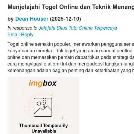
Menjelajahi Togel Online dan Teknik Menan
by
Dean Houser
(2025-12-10)
In response to
Jelajahi Situs Toto Online Terpercaya
Email Reply
Togel online semakin populer, menawarkan pengguna sensa
kenyamanan mereka. Link togel yang aman sangat penting un
online dan memastikan pemain dapat fokus pada strategi 
cara menavigasi platform ini dan mengadopsi langkah-lang
kemenangan adalah bagian penting dari keterlibatan yang 