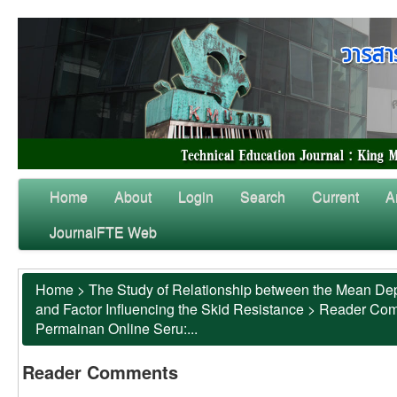
Home
About
Login
Search
Current
A
JournalFTE Web
Home
>
The Study of Relationship between the Mean Dep
and Factor Influencing the Skid Resistance
>
Reader Co
Permainan Online Seru:...
Reader Comments