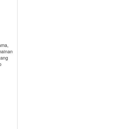
ama,
mainan
yang
o