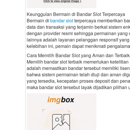
Keunggulan Bermain di Bandar Slot Terpercaya
Bermain di
bandar slot
terpercaya memberikan ba
data dan transaksi yang terjamin berkat sistem en
dengan provider resmi sehingga permainan yang d
lainnya adalah layanan pelanggan responsif ya
kelebihan ini, pemain dapat menikmati pengalam
Cara Memilih Bandar Slot yang Aman dan Terbaik
Memilih bandar slot terbaik memerlukan ketelitian
adalah memastikan bandar tersebut memiliki lisens
bahwa sistem permainan telah diuji dan aman di
yang tersedia, kecepatan proses deposit dan penar
maka bandar slot tersebut layak dijadikan pilihan 