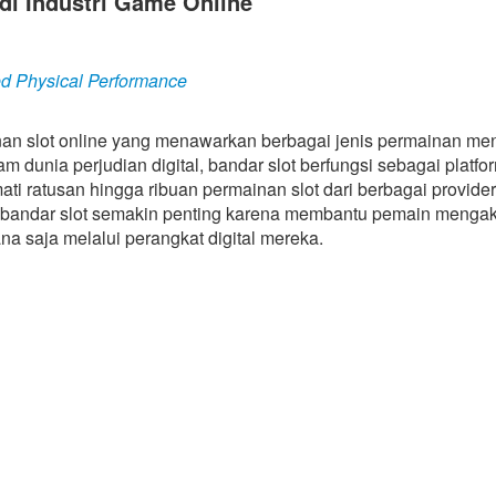
di Industri Game Online
d Physical Performance
an slot online yang menawarkan berbagai jenis permainan men
unia perjudian digital, bandar slot berfungsi sebagai platfo
 ratusan hingga ribuan permainan slot dari berbagai provider
 bandar slot semakin penting karena membantu pemain menga
na saja melalui perangkat digital mereka.