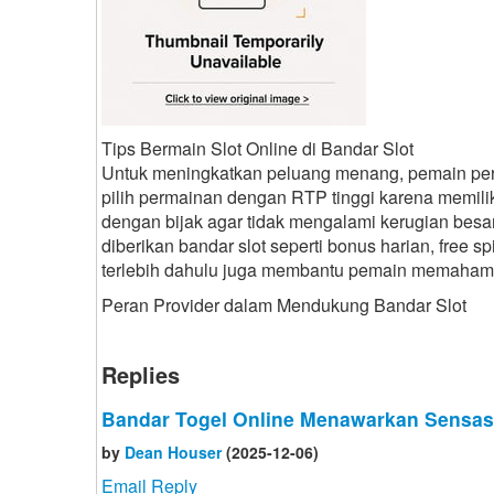
Tips Bermain Slot Online di Bandar Slot
Untuk meningkatkan peluang menang, pemain perlu
pilih permainan dengan RTP tinggi karena memili
dengan bijak agar tidak mengalami kerugian besa
diberikan bandar slot seperti bonus harian, free 
terlebih dahulu juga membantu pemain memaham
Peran Provider dalam Mendukung Bandar Slot
Replies
Bandar Togel Online Menawarkan Sensas
by
Dean Houser
(2025-12-06)
Email Reply