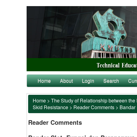
Home
About
Login
Search
Cur
Home
>
The Study of Relationship between the 
Skid Resistance
>
Reader Comments
>
Bandar S
Reader Comments