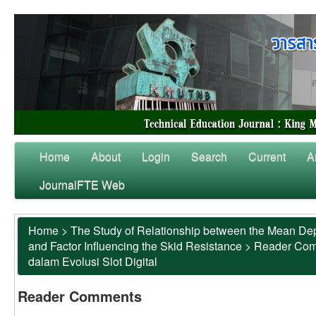
Home
About
Login
Search
Current
A
JournalFTE Web
Home
>
The Study of Relationship between the Mean Dep
and Factor Influencing the Skid Resistance
>
Reader Co
dalam Evolusi Slot Digital
Reader Comments