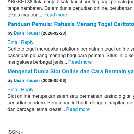
ABGBET88 link menjadi kata kunci penting bagi pemain judi
tanpa hambatan. Dalam dunia perjudian online, perubahan 
teknis maupun...
Read more
Panduan Pemula: Rahasia Menang Togel Ceritot
by
Dean Houser
(2026-02-23)
Email Reply
Ceritoto togel merupakan platform permainan togel online
pasar dan peluang menang bagi para pemain. Situs ini di
mengakses berbagai jenis...
Read more
Mengenal Dunia Slot Online dan Cara Bermain 
by
Dean Houser
(2026-05-06)
Email Reply
Slot online merupakan salah satu permainan kasino digital 
perjudian modern. Permainan ini hadir dengan tampilan men
dan berbagai tema kreatif...
Read more
ISSN: -