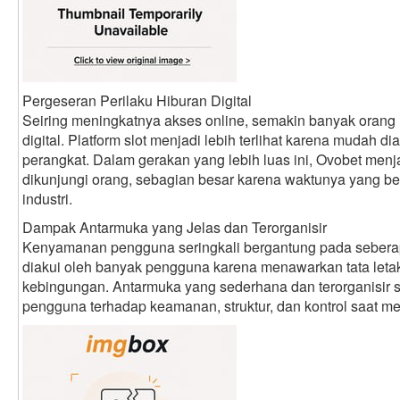
Pergeseran Perilaku Hiburan Digital
Seiring meningkatnya akses online, semakin banyak orang 
digital. Platform slot menjadi lebih terlihat karena mudah d
perangkat. Dalam gerakan yang lebih luas ini, Ovobet menjad
dikunjungi orang, sebagian besar karena waktunya yang b
industri.
Dampak Antarmuka yang Jelas dan Terorganisir
Kenyamanan pengguna seringkali bergantung pada seberap
diakui oleh banyak pengguna karena menawarkan tata leta
kebingungan. Antarmuka yang sederhana dan terorganisir 
pengguna terhadap keamanan, struktur, dan kontrol saat menjel