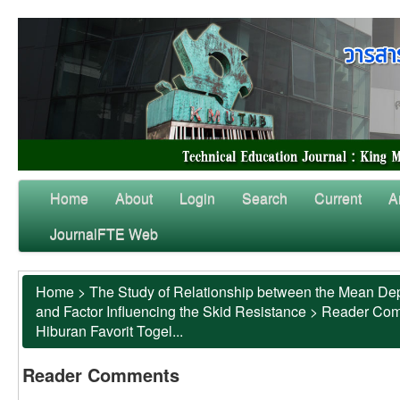
Home
About
Login
Search
Current
A
JournalFTE Web
Home
>
The Study of Relationship between the Mean Dep
and Factor Influencing the Skid Resistance
>
Reader Co
Hiburan Favorit Togel...
Reader Comments