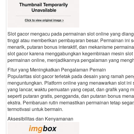
Slot gacor mengacu pada permainan slot online yang dian
tinggi atau memberikan pembayaran besar. Permainan ini s
menarik, putaran bonus interaktif, dan mekanisme permaina
slot gacor karena menggabungkan kegembiraan mesin slot
permainan online, menjadikannya pengalaman yang mengh
Fitur yang Meningkatkan Pengalaman Pemain
Popularitas slot gacor terletak pada desain yang ramah peng
menguntungkan. Platform online yang menawarkan slot ini 
yang lancar, waktu pemuatan yang cepat, dan grafik yang me
seperti putaran gratis, pengganda, dan putaran bonus me
ekstra. Pembaruan rutin memastikan permainan tetap segar,
termotivasi untuk bermain.
Aksesibilitas dan Kenyamanan