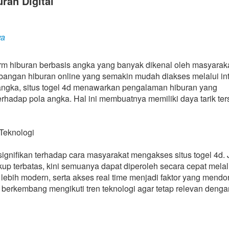
ran Digital
ya
orm hiburan berbasis angka yang banyak dikenal oleh masyarak
bangan hiburan online yang semakin mudah diakses melalui int
ngka, situs togel 4d menawarkan pengalaman hiburan yang
rhadap pola angka. Hal ini membuatnya memiliki daya tarik ter
Teknologi
gnifikan terhadap cara masyarakat mengakses situs togel 4d. 
up terbatas, kini semuanya dapat diperoleh secara cepat melal
 lebih modern, serta akses real time menjadi faktor yang mendo
 berkembang mengikuti tren teknologi agar tetap relevan denga