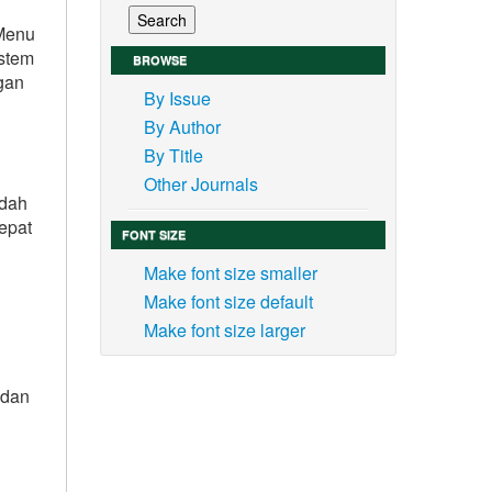
 Menu
istem
BROWSE
gan
By Issue
By Author
By Title
Other Journals
udah
epat
FONT SIZE
Make font size smaller
Make font size default
Make font size larger
 dan