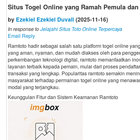
Situs Togel Online yang Ramah Pemula dan 
by
Ezekiel Ezekiel Duvall
(2025-11-16)
In response to
Jelajahi Situs Toto Online Terpercaya
Email Reply
Ramtoto hadir sebagai salah satu platform togel online 
yang aman, nyaman, dan mudah diakses oleh para penggem
perkembangan teknologi digital, ramtoto memanfaatkan ino
layanan terbaik kepada pemain, mulai dari proses pendafta
transaksi yang lengkap. Popularitas ramtoto semakin menin
masyarakat terhadap permainan togel online yang menaw
modal yang terjangkau.
Keunggulan Fitur dan Sistem Keamanan Ramtoto