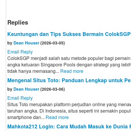
Replies
Keuntungan dan Tips Sukses Bermain ColokSGP
by
Dean Houser
(2026-03-05)
Email Reply
ColokSGP menjadi salah satu metode populer bagi pemain 
angka keluaran Singapore Pools dengan strategi yang lebih
tidak hanya memasang...
Read more
Mengenal Situs Toto: Panduan Lengkap untuk P
by
Dean Houser
(2026-03-06)
Email Reply
Situs Toto merupakan platform perjudian online yang mena
taruhan angka. Di Indonesia, situs seperti ini semakin po
smartphone dan...
Read more
Mahkota212 Login: Cara Mudah Masuk ke Dunia 