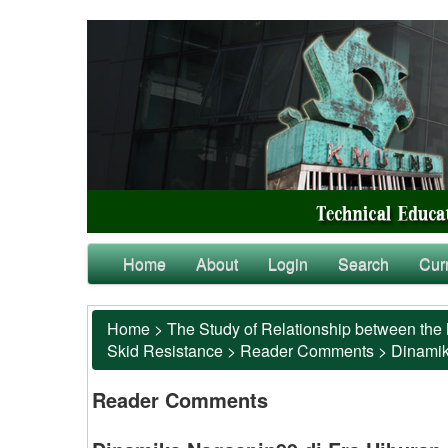
Home
About
Login
Search
Cur
Home
>
The Study of Relationship between the 
Skid Resistance
>
Reader Comments
>
Dinamik
Reader Comments