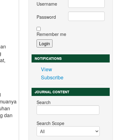
Username
Password
Remember me
han
g
NOTIFICATIONS
at,
View
Subscribe
JOURNAL CONTENT
i
semuanya
Search
tuhan
ng dan
Search Scope