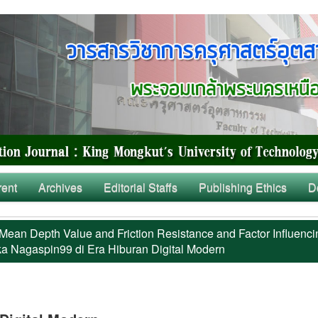
rent
Archives
Editorial Staffs
Publishing Ethics
D
Mean Depth Value and Friction Resistance and Factor Influenci
a Nagaspin99 di Era Hiburan Digital Modern