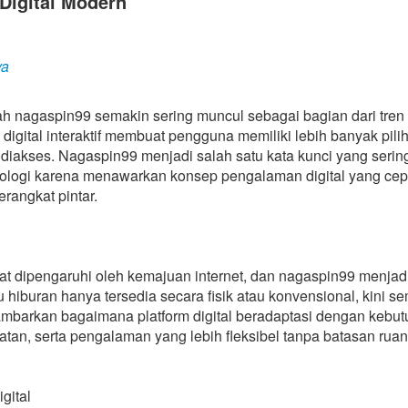
Digital Modern
ya
ilah nagaspin99 semakin sering muncul sebagai bagian dari tren
 digital interaktif membuat pengguna memiliki lebih banyak pili
diakses. Nagaspin99 menjadi salah satu kata kunci yang serin
nologi karena menawarkan konsep pengalaman digital yang cep
erangkat pintar.
t dipengaruhi oleh kemajuan internet, dan nagaspin99 menjad
lu hiburan hanya tersedia secara fisik atau konvensional, kini 
mbarkan bagaimana platform digital beradaptasi dengan kebu
n, serta pengalaman yang lebih fleksibel tanpa batasan rua
gital