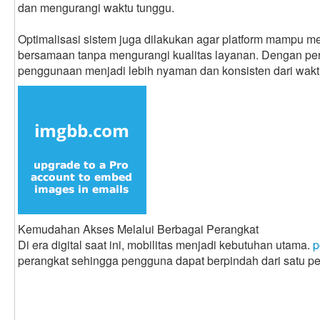
dan mengurangi waktu tunggu.
Optimalisasi sistem juga dilakukan agar platform mampu 
bersamaan tanpa mengurangi kualitas layanan. Dengan pe
penggunaan menjadi lebih nyaman dan konsisten dari wakt
Kemudahan Akses Melalui Berbagai Perangkat
Di era digital saat ini, mobilitas menjadi kebutuhan utama.
p
perangkat sehingga pengguna dapat berpindah dari satu pe