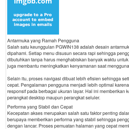
Antarmuka yang Ramah Pengguna
Salah satu keunggulan PGWIN138 adalah desain antarmu
dipahami. Setiap menu disusun secara rapi sehingga peng
dibutuhkan tanpa harus menghabiskan banyak waktu untuk 
juga membantu meningkatkan kenyamanan saat menggunak
Selain itu, proses navigasi dibuat lebih efisien sehingga 
cepat. Pengalaman pengguna menjadi lebih optimal karena
responsif pada berbagai ukuran layar. Hal ini memberika
perangkat desktop maupun perangkat seluler.
Performa yang Stabil dan Cepat
Kecepatan akses merupakan salah satu faktor penting dala
berupaya memberikan performa yang stabil sehingga peng
dengan lancar. Proses pemuatan halaman yang cepat membua