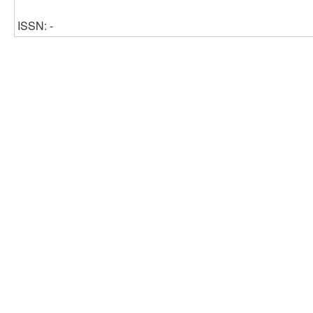
ISSN: -