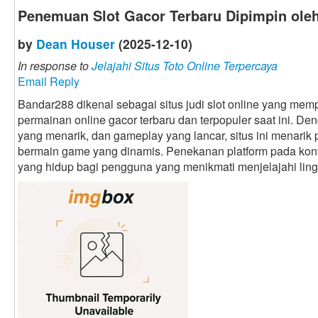
Penemuan Slot Gacor Terbaru Dipimpin ole
by
Dean Houser
(2025-12-10)
In response to
Jelajahi Situs Toto Online Terpercaya
Email Reply
Bandar288 dikenal sebagai situs judi slot online yang mem
permainan online gacor terbaru dan terpopuler saat ini. D
yang menarik, dan gameplay yang lancar, situs ini menari
bermain game yang dinamis. Penekanan platform pada ko
yang hidup bagi pengguna yang menikmati menjelajahi lingk