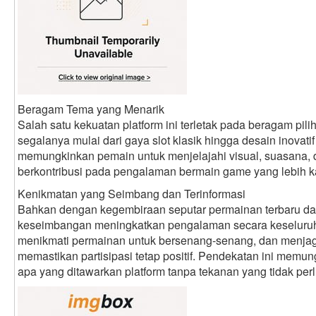
Beragam Tema yang Menarik
Salah satu kekuatan platform ini terletak pada beragam pil
segalanya mulai dari gaya slot klasik hingga desain inovatif
memungkinkan pemain untuk menjelajahi visual, suasana, dan
berkontribusi pada pengalaman bermain game yang lebih 
Kenikmatan yang Seimbang dan Terinformasi
Bahkan dengan kegembiraan seputar permainan terbaru da
keseimbangan meningkatkan pengalaman secara keseluruha
menikmati permainan untuk bersenang-senang, dan menjaga 
memastikan partisipasi tetap positif. Pendekatan ini mem
apa yang ditawarkan platform tanpa tekanan yang tidak perl