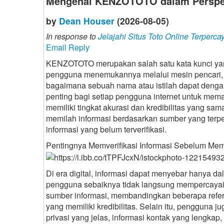
Mengenal KENZOTOTO dalam Perspekti
by
Dean Houser
(2026-08-05)
In response to
Jelajahi Situs Toto Online Terperca
Email Reply
KENZOTOTO merupakan salah satu kata kunci yang
pengguna menemukannya melalui mesin pencari, 
bagaimana sebuah nama atau istilah dapat dengan ce
penting bagi setiap pengguna internet untuk mem
memiliki tingkat akurasi dan kredibilitas yang sa
memilah informasi berdasarkan sumber yang terp
informasi yang belum terverifikasi.
Pentingnya Memverifikasi Informasi Sebelum Me
Di era digital, informasi dapat menyebar hanya d
pengguna sebaiknya tidak langsung mempercayai 
sumber informasi, membandingkan beberapa refere
yang memiliki kredibilitas. Selain itu, pengguna 
privasi yang jelas, informasi kontak yang lengka