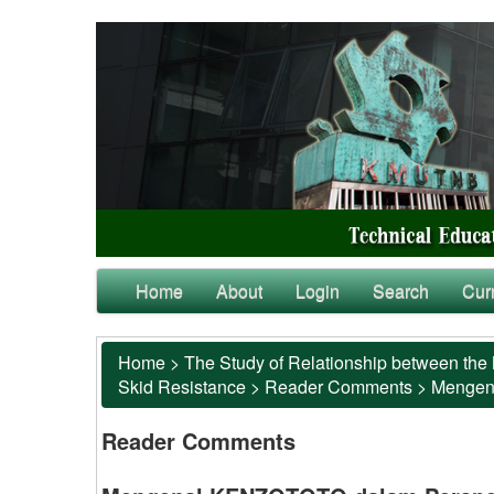
Home
About
Login
Search
Cur
Home
>
The Study of Relationship between the 
Skid Resistance
>
Reader Comments
>
Mengena
Reader Comments