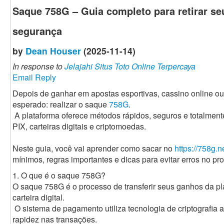
Saque 758G – Guia completo para retirar se
segurança
by
Dean Houser
(2025-11-14)
In response to
Jelajahi Situs Toto Online Terpercaya
Email Reply
Depois de ganhar em apostas esportivas, cassino online o
esperado: realizar o saque
758G
.
A plataforma oferece métodos rápidos, seguros e totalment
PIX, carteiras digitais e criptomoedas.
Neste guia, você vai aprender como sacar no
https://758g.ne
mínimos, regras importantes e dicas para evitar erros no pr
1. O que é o saque 758G?
O saque 758G é o processo de transferir seus ganhos da pl
carteira digital.
O sistema de pagamento utiliza tecnologia de criptografia a
rapidez nas transações.