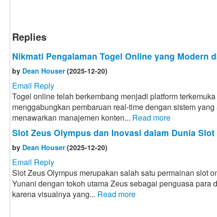
Replies
Nikmati Pengalaman Togel Online yang Modern
by
Dean Houser
(2025-12-20)
Email Reply
Togel online telah berkembang menjadi platform terkemuka
menggabungkan pembaruan real-time dengan sistem yang a
menawarkan manajemen konten...
Read more
Slot Zeus Olympus dan Inovasi dalam Dunia Slot
by
Dean Houser
(2025-12-20)
Email Reply
Slot Zeus Olympus merupakan salah satu permainan slot onli
Yunani dengan tokoh utama Zeus sebagai penguasa para de
karena visualnya yang...
Read more