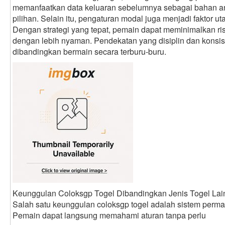
memanfaatkan data keluaran sebelumnya sebagai bahan an
pilihan. Selain itu, pengaturan modal juga menjadi faktor u
Dengan strategi yang tepat, pemain dapat meminimalkan ri
dengan lebih nyaman. Pendekatan yang disiplin dan konsiste
dibandingkan bermain secara terburu-buru.
Keunggulan Coloksgp Togel Dibandingkan Jenis Togel Lai
Salah satu keunggulan coloksgp togel adalah sistem permai
Pemain dapat langsung memahami aturan tanpa perlu