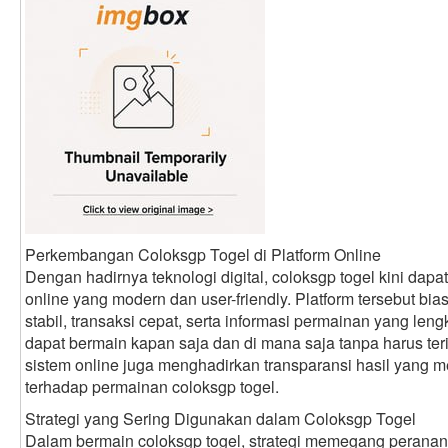
Perkembangan Coloksgp Togel di Platform Online
Dengan hadirnya teknologi digital, coloksgp togel kini dapat
online yang modern dan user-friendly. Platform tersebut bi
stabil, transaksi cepat, serta informasi permainan yang l
dapat bermain kapan saja dan di mana saja tanpa harus terik
sistem online juga menghadirkan transparansi hasil yang
terhadap permainan coloksgp togel.
Strategi yang Sering Digunakan dalam Coloksgp Togel
Dalam bermain coloksgp togel, strategi memegang peranan