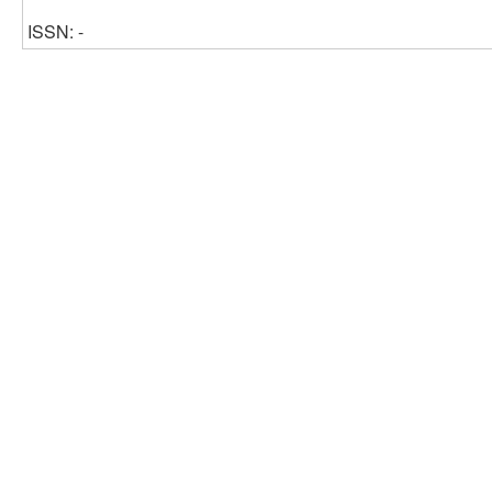
ISSN: -