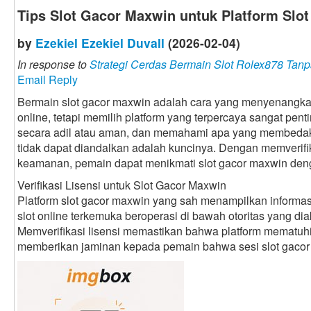
Tips Slot Gacor Maxwin untuk Platform Slot
by
Ezekiel Ezekiel Duvall
(2026-02-04)
In response to
Strategi Cerdas Bermain Slot Rolex878 Tan
Email Reply
Bermain slot gacor maxwin adalah cara yang menyenangkan 
online, tetapi memilih platform yang terpercaya sangat pent
secara adil atau aman, dan memahami apa yang membedaka
tidak dapat diandalkan adalah kuncinya. Dengan memverifikasi
keamanan, pemain dapat menikmati slot gacor maxwin deng
Verifikasi Lisensi untuk Slot Gacor Maxwin
Platform slot gacor maxwin yang sah menampilkan informasi 
slot online terkemuka beroperasi di bawah otoritas yang di
Memverifikasi lisensi memastikan bahwa platform mematuhi
memberikan jaminan kepada pemain bahwa sesi slot gacor