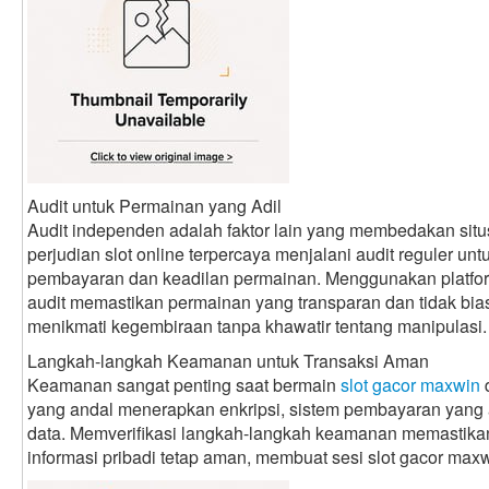
Audit untuk Permainan yang Adil
Audit independen adalah faktor lain yang membedakan situs
perjudian slot online terpercaya menjalani audit reguler un
pembayaran dan keadilan permainan. Menggunakan platfor
audit memastikan permainan yang transparan dan tidak bi
menikmati kegembiraan tanpa khawatir tentang manipulasi.
Langkah-langkah Keamanan untuk Transaksi Aman
Keamanan sangat penting saat bermain
slot gacor maxwin
d
yang andal menerapkan enkripsi, sistem pembayaran yang 
data. Memverifikasi langkah-langkah keamanan memastikan
informasi pribadi tetap aman, membuat sesi slot gacor max