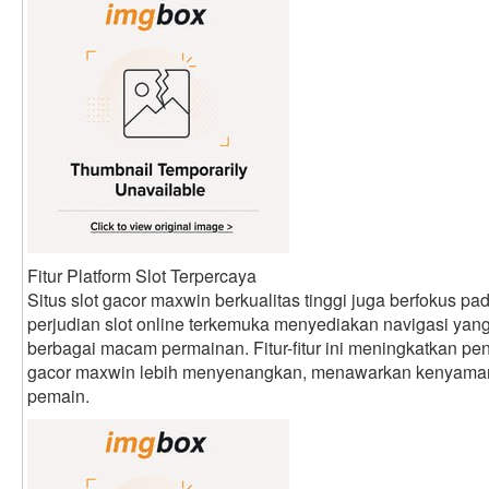
Fitur Platform Slot Terpercaya
Situs slot gacor maxwin berkualitas tinggi juga berfokus 
perjudian slot online terkemuka menyediakan navigasi yang 
berbagai macam permainan. Fitur-fitur ini meningkatkan p
gacor maxwin lebih menyenangkan, menawarkan kenyaman
pemain.