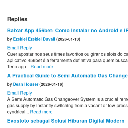
Replies
Baixar App 456bet: Como Instalar no Android e i
by
Ezekiel Ezekiel Duvall
(2026-01-13)
Email Reply
Quer apostar nos seus times favoritos ou girar os slots do
aplicativo 456bet é a ferramenta definitiva para quem busca
Ter o app...
Read more
A Practical Guide to Semi Automatic Gas Chang
by
Dean Houser
(2026-01-16)
Email Reply
A Semi Automatic Gas Changeover System is a crucial rem
gas supply by instantly switching from a vacant or low-press
cyndrical...
Read more
Evostoto sebagai Solusi Hiburan Digital Modern