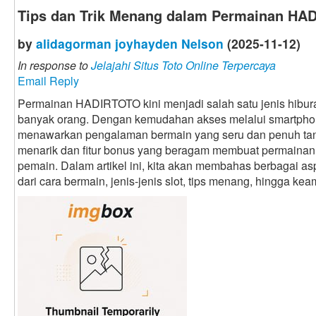
Tips dan Trik Menang dalam Permainan H
by
alidagorman joyhayden Nelson
(2025-11-12)
In response to
Jelajahi Situs Toto Online Terpercaya
Email Reply
Permainan HADIRTOTO kini menjadi salah satu jenis hiburan
banyak orang. Dengan kemudahan akses melalui smartph
menawarkan pengalaman bermain yang seru dan penuh tanta
menarik dan fitur bonus yang beragam membuat permainan 
pemain. Dalam artikel ini, kita akan membahas berbagai a
dari cara bermain, jenis-jenis slot, tips menang, hingga k