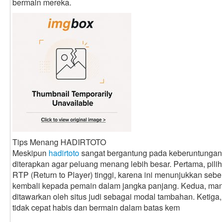
bermain mereka.
Tips Menang HADIRTOTO
Meskipun
hadirtoto
sangat bergantung pada keberuntungan,
diterapkan agar peluang menang lebih besar. Pertama, pili
RTP (Return to Player) tinggi, karena ini menunjukkan se
kembali kepada pemain dalam jangka panjang. Kedua, man
ditawarkan oleh situs judi sebagai modal tambahan. Ketiga,
tidak cepat habis dan bermain dalam batas kem