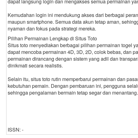
dapat langsung login dan mengakses semua permainan yan
Kemudahan login ini mendukung akses dari berbagai perang
maupun smartphone. Semua data akun tetap aman, sehing
nyaman dan fokus pada strategi mereka.
Pilihan Permainan Lengkap di Situs Toto
Situs toto menyediakan berbagai pilihan permainan togel 
dapat mencoba permainan 4D, 3D, 2D, colok bebas, dan pasa
permainan dirancang dengan sistem yang adil dan transpa
dinikmati secara realistis.
Selain itu, situs toto rutin memperbarui permainan dan pasa
kebutuhan pemain. Dengan pembaruan ini, pengguna selalu
sehingga pengalaman bermain tetap segar dan menantan
ISSN: -