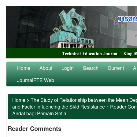
Home
About
Login
Search
Current
A
JournalFTE Web
Home
>
The Study of Relationship between the Mean Dep
and Factor Influencing the Skid Resistance
>
Reader Co
Andal bagi Pemain Setia
Reader Comments