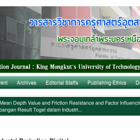
rent
Archives
Editorial Staffs
Publishing Ethics
D
Mean Depth Value and Friction Resistance and Factor Influenci
angan Result Togel dalam Industri...