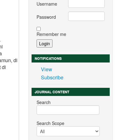
Username
Password
Remember me
.
ni
a
NOTIFICATIONS
amun, di
 di
View
Subscribe
JOURNAL CONTENT
Search
Search Scope