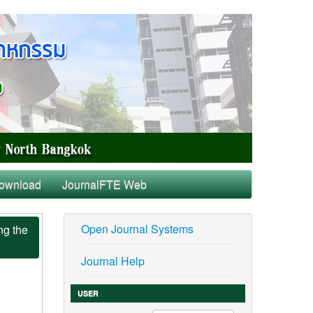
ownload
JournalFTE Web
Open Journal Systems
ng the
Journal Help
USER