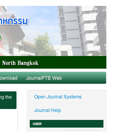
ownload
JournalFTE Web
Open Journal Systems
ng the
Journal Help
USER