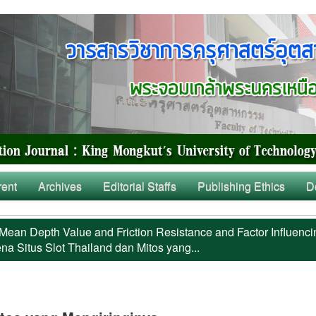
rent
Archives
Editorial Staffs
Publishing Ethics
D
Mean Depth Value and Friction Resistance and Factor Influenci
a Situs Slot Thailand dan Mitos yang...