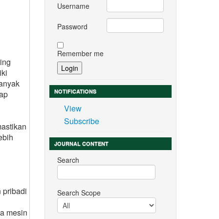
Username
Password
Remember me
ing
iki
Banyak
NOTIFICATIONS
gap
View
Subscribe
astikan
ebih
JOURNAL CONTENT
Search
 pribadi
Search Scope
g
wa mesin