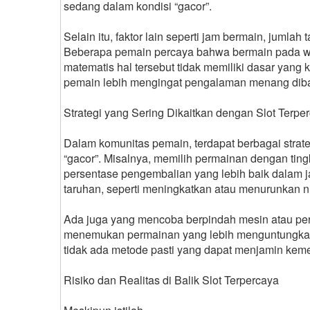
sedang dalam kondisi “gacor”.
Selain itu, faktor lain seperti jam bermain, jumla
Beberapa pemain percaya bahwa bermain pada wa
matematis hal tersebut tidak memiliki dasar yang k
pemain lebih mengingat pengalaman menang diba
Strategi yang Sering Dikaitkan dengan Slot Terpe
Dalam komunitas pemain, terdapat berbagai stra
“gacor”. Misalnya, memilih permainan dengan tingk
persentase pengembalian yang lebih baik dalam 
taruhan, seperti meningkatkan atau menurunkan ni
Ada juga yang mencoba berpindah mesin atau pe
menemukan permainan yang lebih menguntungkan. M
tidak ada metode pasti yang dapat menjamin kem
Risiko dan Realitas di Balik Slot Terpercaya