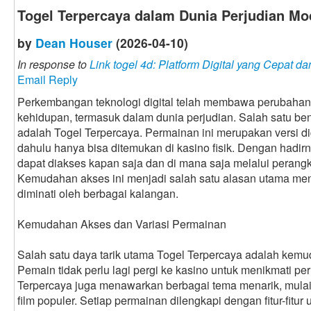
Togel Terpercaya dalam Dunia Perjudian Mo
by
Dean Houser
(2026-04-10)
In response to
Link togel 4d: Platform Digital yang Cepat da
Email Reply
Perkembangan teknologi digital telah membawa perubahan
kehidupan, termasuk dalam dunia perjudian. Salah satu be
adalah Togel Terpercaya. Permainan ini merupakan versi digi
dahulu hanya bisa ditemukan di kasino fisik. Dengan hadirny
dapat diakses kapan saja dan di mana saja melalui perangk
Kemudahan akses ini menjadi salah satu alasan utama me
diminati oleh berbagai kalangan.
Kemudahan Akses dan Variasi Permainan
Salah satu daya tarik utama Togel Terpercaya adalah kem
Pemain tidak perlu lagi pergi ke kasino untuk menikmati perm
Terpercaya juga menawarkan berbagai tema menarik, mulai 
film populer. Setiap permainan dilengkapi dengan fitur-fitur 