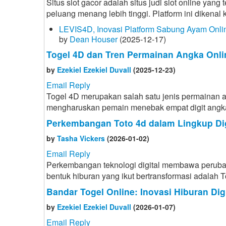
Situs slot gacor adalah situs judi slot online ya
peluang menang lebih tinggi. Platform ini dikena
LEVIS4D, Inovasi Platform Sabung Ayam Onli
by
Dean Houser
(2025-12-17)
Togel 4D dan Tren Permainan Angka Onli
by
Ezekiel Ezekiel Duvall
(2025-12-23)
Email Reply
Togel 4D merupakan salah satu jenis permainan a
mengharuskan pemain menebak empat digit angka 
Perkembangan Toto 4d dalam Lingkup Di
by
Tasha Vickers
(2026-01-02)
Email Reply
Perkembangan teknologi digital membawa perubah
bentuk hiburan yang ikut bertransformasi adalah 
Bandar Togel Online: Inovasi Hiburan Digi
by
Ezekiel Ezekiel Duvall
(2026-01-07)
Email Reply