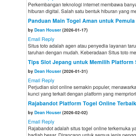
Perkembangan teknologi internet membawa banya
hiburan digital. Salah satu bentuk hiburan yang m
Panduan Main Togel Aman untuk Pemula
by
Dean Houser
(2026-01-17)
Email Reply
Situs toto adalah agen atau penyedia layanan 
taruhan dengan mudah. Keberadaan Situs toto m
Tips Slot Jepang untuk Memilih Platform 
by
Dean Houser
(2026-01-31)
Email Reply
Perjudian slot online semakin populer, menawark
kunci yang terkait dengan platform yang memprior
Rajabandot Platform Togel Online Terbai
by
Dean Houser
(2026-02-02)
Email Reply
Rajabandot adalah situs togel online terkemuka
hadiah besar. Dirancang untuk semua jenis pengg