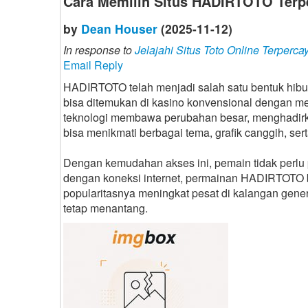
Cara Memilih Situs HADIRTOTO Ter
by
Dean Houser
(2025-11-12)
In response to
Jelajahi Situs Toto Online Terperca
Email Reply
HADIRTOTO telah menjadi salah satu bentuk hibura
bisa ditemukan di kasino konvensional dengan 
teknologi membawa perubahan besar, menghadirkan
bisa menikmati berbagai tema, grafik canggih, sert
Dengan kemudahan akses ini, pemain tidak perlu
dengan koneksi internet, permainan HADIRTOTO b
popularitasnya meningkat pesat di kalangan gen
tetap menantang.