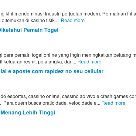
ng kini mendominasi industri perjudian modern. Permainan ini
 ditemukan di kasino fisik....
Read more
Diketahui Pemain Togel
gi para pemain togel online yang ingin meningkatkan peluang
il keluaran resmi, pola angka, dan...
Read more
cial e aposte com rapidez no seu cellular
do esportes, cassino online, cassino ao vivo e crash games c
. Para quem busca praticidade, velocidade e...
Read more
g Menang Lebih Tinggi