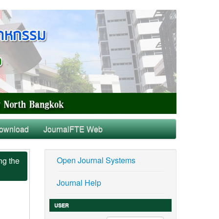
ownload
JournalFTE Web
Open Journal Systems
ng the
Journal Help
USER