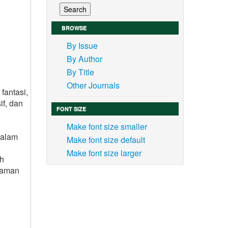
BROWSE
By Issue
By Author
By Title
Other Journals
fantasi,
if, dan
FONT SIZE
Make font size smaller
dalam
Make font size default
Make font size larger
ah
p aman