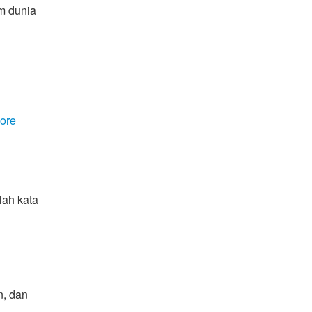
m dunia
g
ore
lah kata
n, dan