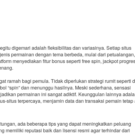
 digemari adalah fleksibilitas dan variasinya. Setiap situs
is permainan dengan tema berbeda, mulai dari petualangan, 
tform menyediakan fitur bonus seperti free spin, jackpot progres
enang.
t ramah bagi pemula. Tidak diperlukan strategi rumit seperti 
bol “spin” dan menunggu hasilnya. Meski sederhana, sensasi
dikan permainan ini sangat adiktif. Keunggulan lainnya adal
s-situs terpercaya, menjamin data dan transaksi pemain teta
ntungan, ada beberapa tips yang dapat meningkatkan peluang
memiliki reputasi baik dan lisensi resmi agar terhindar dari