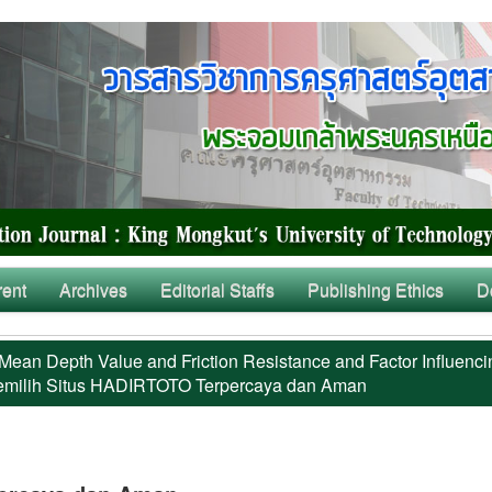
rent
Archives
Editorial Staffs
Publishing Ethics
D
Mean Depth Value and Friction Resistance and Factor Influenci
emilih Situs HADIRTOTO Terpercaya dan Aman