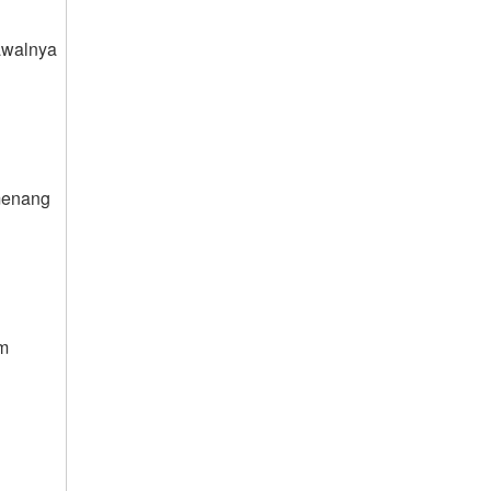
 awalnya
 menang
om