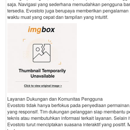
saja. Navigasi yang sederhana memudahkan pengguna baru 
tersedia. Evostoto juga berupaya memberikan pengalaman
waktu muat yang cepat dan tampilan yang intuitif.
Layanan Dukungan dan Komunitas Pengguna
Evostoto tidak hanya berfokus pada penyediaan permainan,
yang responsif. Tim dukungan pelanggan siap membantu p
teknis atau membutuhkan informasi terkait layanan. Selain
Evostoto turut menciptakan suasana interaktif yang positif.