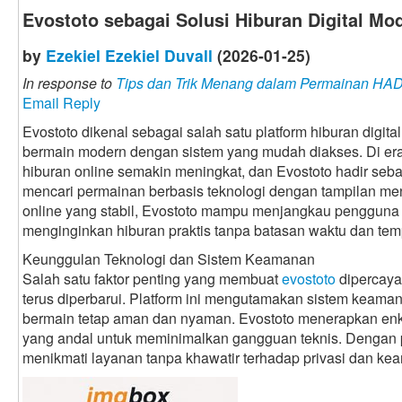
Evostoto sebagai Solusi Hiburan Digital Mo
by
Ezekiel Ezekiel Duvall
(2026-01-25)
In response to
Tips dan Trik Menang dalam Permainan H
Email Reply
Evostoto dikenal sebagai salah satu platform hiburan dig
bermain modern dengan sistem yang mudah diakses. Di era d
hiburan online semakin meningkat, dan Evostoto hadir se
mencari permainan berbasis teknologi dengan tampilan me
online yang stabil, Evostoto mampu menjangkau pengguna d
menginginkan hiburan praktis tanpa batasan waktu dan tem
Keunggulan Teknologi dan Sistem Keamanan
Salah satu faktor penting yang membuat
evostoto
dipercaya
terus diperbarui. Platform ini mengutamakan sistem keaman
bermain tetap aman dan nyaman. Evostoto menerapkan enkri
yang andal untuk meminimalkan gangguan teknis. Dengan 
menikmati layanan tanpa khawatir terhadap privasi dan k