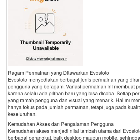
Ragam Permainan yang Ditawarkan Evostoto
Evostoto menyediakan berbagai jenis permainan yang dir
pengguna yang beragam. Variasi permainan ini membuat 
karena selalu ada pilihan baru yang bisa dicoba. Setiap 
yang ramah pengguna dan visual yang menarik. Hal ini me
hanya fokus pada jumlah permainan, tetapi juga pada kual
keseluruhan.
Kemudahan Akses dan Pengalaman Pengguna
Kemudahan akses menjadi nilai tambah utama dari Evostoto.
berbagai perangkat, baik desktop maupun mobile, sehing