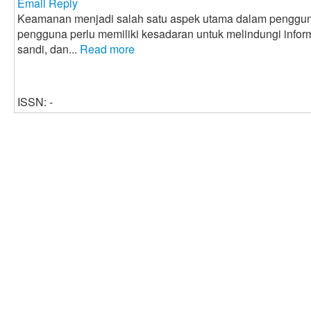
Email Reply
Keamanan menjadi salah satu aspek utama dalam penggunaa
pengguna perlu memiliki kesadaran untuk melindungi informa
sandi, dan...
Read more
ISSN: -