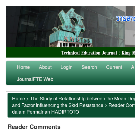
Home
About
Login
Search
Current
A
JournalFTE Web
Home
>
The Study of Relationship between the Mean Dep
and Factor Influencing the Skid Resistance
>
Reader Co
dalam Permainan HADIRTOTO
Reader Comments