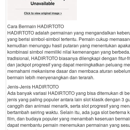
Cara Bermain HADIRTOTO
HADIRTOTO adalah permainan yang mengandalkan keberu
yang berisi simbol-simbol tertentu. Pemain cukup memasan
kemudian menunggu hasil putaran yang menentukan apakah
kombinasi simbol memiliki nilai kemenangan yang berbed
tradisional, HADIRTOTO biasanya dilengkapi dengan fitur-fitur
dan jackpot progresif yang dapat meningkatkan peluang m
memahami mekanisme dasar dan membaca aturan sebelum 
bermain lebih menyenangkan dan terarah.
Jenis-Jenis HADIRTOTO
Ada banyak variasi HADIRTOTO yang bisa ditemukan di berb
jenis yang paling populer antara lain slot klasik dengan 3 g
canggih dan animasi menarik, serta slot progresif yang me
bertambah seiring waktu. Selain itu, ada juga slot bertema k
film, dan budaya populer yang menambah keseruan bermain.
dapat membantu pemain menemukan permainan yang sesua