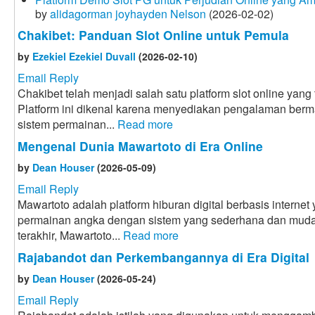
by
alidagorman joyhayden Nelson
(2026-02-02)
Chakibet: Panduan Slot Online untuk Pemula
by
Ezekiel Ezekiel Duvall
(2026-02-10)
Email Reply
Chakibet telah menjadi salah satu platform slot online yang
Platform ini dikenal karena menyediakan pengalaman ber
sistem permainan...
Read more
Mengenal Dunia Mawartoto di Era Online
by
Dean Houser
(2026-05-09)
Email Reply
Mawartoto adalah platform hiburan digital berbasis interne
permainan angka dengan sistem yang sederhana dan muda
terakhir, Mawartoto...
Read more
Rajabandot dan Perkembangannya di Era Digital
by
Dean Houser
(2026-05-24)
Email Reply