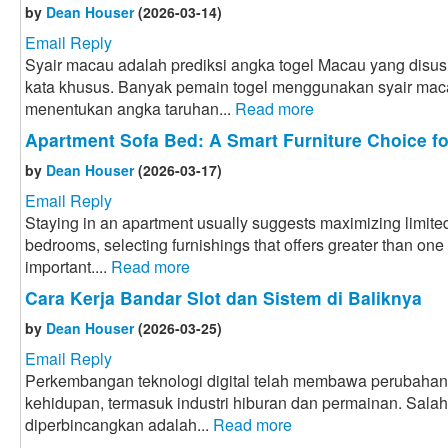
by
Dean Houser
(2026-03-14)
Email Reply
Syair macau adalah prediksi angka togel Macau yang disus
kata khusus. Banyak pemain togel menggunakan syair mac
menentukan angka taruhan...
Read more
Apartment Sofa Bed: A Smart Furniture Choice f
by
Dean Houser
(2026-03-17)
Email Reply
Staying in an apartment usually suggests maximizing limited
bedrooms, selecting furnishings that offers greater than one
important....
Read more
Cara Kerja Bandar Slot dan Sistem di Baliknya
by
Dean Houser
(2026-03-25)
Email Reply
Perkembangan teknologi digital telah membawa perubahan
kehidupan, termasuk industri hiburan dan permainan. Sal
diperbincangkan adalah...
Read more