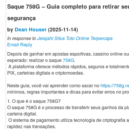
Saque 758G – Guia completo para retirar se
segurança
by
Dean Houser
(2025-11-14)
In response to
Jelajahi Situs Toto Online Terpercaya
Email Reply
Depois de ganhar em apostas esportivas, cassino online o
esperado: realizar o saque
758G
.
A plataforma oferece métodos rápidos, seguros e totalment
PIX, carteiras digitais e criptomoedas.
Neste guia, você vai aprender como sacar no
https://758g.ne
mínimos, regras importantes e dicas para evitar erros no pr
1. O que é o saque 758G?
O saque 758G é o processo de transferir seus ganhos da pl
carteira digital.
O sistema de pagamento utiliza tecnologia de criptografia a
rapidez nas transações.