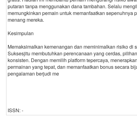
putaran tanpa menggunakan dana tambahan. Selalu mengi
memungkinkan pemain untuk memanfaatkan sepenuhnya p
menang mereka.
Kesimpulan
Memaksimalkan kemenangan dan meminimalkan risiko di situ
Suksesjitu membutuhkan perencanaan yang cerdas, pilihan 
konsisten. Dengan memilih platform tepercaya, menerapkan s
permainan yang tepat, dan memanfaatkan bonus secara bij
pengalaman berjudi me
ISSN: -