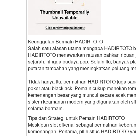
Keunggulan Bermain HADIRTOTO
Salah satu alasan utama mengapa HADIRTOTO begitu
HADIRTOTO menawarkan ratusan bahkan ribuan jen
sejarah, hingga budaya pop. Selain itu, banyak pla
putaran tambahan yang meningkatkan peluang m
Tidak hanya itu, permainan HADIRTOTO juga sanga
poker atau blackjack. Pemain cukup menekan tom
kemenangan besar yang muncul secara acak menja
sistem keamanan modern yang digunakan oleh situ
selama bermain.
Tips dan Strategi untuk Pemain HADIRTOTO
Meskipun slot dikenal sebagai permainan keberu
kemenangan. Pertama, pilih situs HADIRTOTO yang 