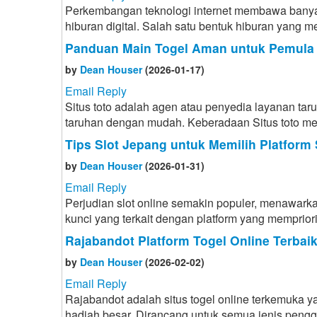
Perkembangan teknologi internet membawa banya
hiburan digital. Salah satu bentuk hiburan yang m
Panduan Main Togel Aman untuk Pemula
by
Dean Houser
(2026-01-17)
Email Reply
Situs toto adalah agen atau penyedia layanan 
taruhan dengan mudah. Keberadaan Situs toto m
Tips Slot Jepang untuk Memilih Platform 
by
Dean Houser
(2026-01-31)
Email Reply
Perjudian slot online semakin populer, menawark
kunci yang terkait dengan platform yang memprior
Rajabandot Platform Togel Online Terbai
by
Dean Houser
(2026-02-02)
Email Reply
Rajabandot adalah situs togel online terkemuka
hadiah besar. Dirancang untuk semua jenis pengg