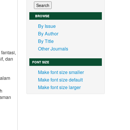
BROWSE
By Issue
By Author
By Title
Other Journals
fantasi,
if, dan
FONT SIZE
Make font size smaller
dalam
Make font size default
Make font size larger
ah
p aman