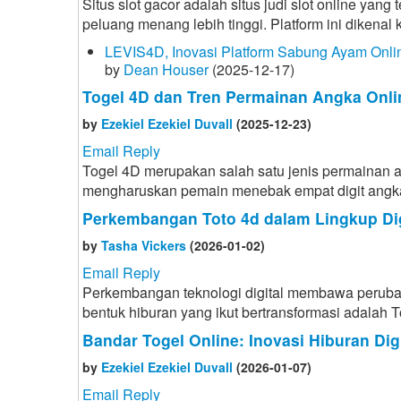
Situs slot gacor adalah situs judi slot online ya
peluang menang lebih tinggi. Platform ini dikena
LEVIS4D, Inovasi Platform Sabung Ayam Onli
by
Dean Houser
(2025-12-17)
Togel 4D dan Tren Permainan Angka Onli
by
Ezekiel Ezekiel Duvall
(2025-12-23)
Email Reply
Togel 4D merupakan salah satu jenis permainan a
mengharuskan pemain menebak empat digit angka 
Perkembangan Toto 4d dalam Lingkup Di
by
Tasha Vickers
(2026-01-02)
Email Reply
Perkembangan teknologi digital membawa perubah
bentuk hiburan yang ikut bertransformasi adalah 
Bandar Togel Online: Inovasi Hiburan Digi
by
Ezekiel Ezekiel Duvall
(2026-01-07)
Email Reply