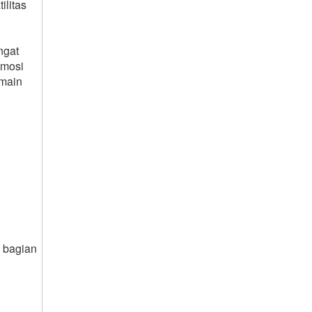
ilitas
ngat
omosi
rmain
i bagian