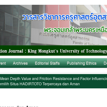
rent
Archives
Editorial Staffs
Publishing Ethics
D
Mean Depth Value and Friction Resistance and Factor Influenci
emilih Situs HADIRTOTO Terpercaya dan Aman