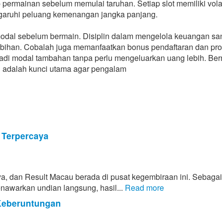
 permainan sebelum memulai taruhan. Setiap slot memiliki volat
garuhi peluang kemenangan jangka panjang.
modal sebelum bermain. Disiplin dalam mengelola keuangan sa
lebihan. Cobalah juga memanfaatkan bonus pendaftaran dan pr
njadi modal tambahan tanpa perlu mengeluarkan uang lebih. Be
 adalah kunci utama agar pengalam
 Terpercaya
a, dan Result Macau berada di pusat kegembiraan ini. Sebaga
enawarkan undian langsung, hasil...
Read more
 Keberuntungan