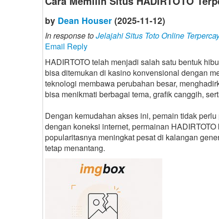
Cara Memilih Situs HADIRTOTO Ter
by
Dean Houser
(2025-11-12)
In response to
Jelajahi Situs Toto Online Terperca
Email Reply
HADIRTOTO telah menjadi salah satu bentuk hibura
bisa ditemukan di kasino konvensional dengan 
teknologi membawa perubahan besar, menghadirkan
bisa menikmati berbagai tema, grafik canggih, sert
Dengan kemudahan akses ini, pemain tidak perlu
dengan koneksi internet, permainan HADIRTOTO b
popularitasnya meningkat pesat di kalangan gen
tetap menantang.