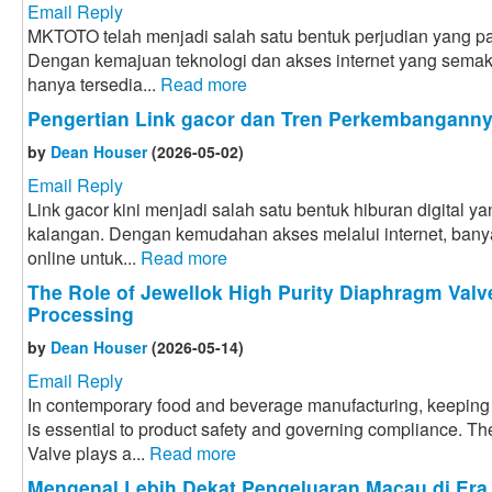
Email Reply
MKTOTO telah menjadi salah satu bentuk perjudian yang palin
Dengan kemajuan teknologi dan akses internet yang semaki
hanya tersedia...
Read more
Pengertian Link gacor dan Tren Perkembangann
by
Dean Houser
(2026-05-02)
Email Reply
Link gacor kini menjadi salah satu bentuk hiburan digital y
kalangan. Dengan kemudahan akses melalui internet, banya
online untuk...
Read more
The Role of Jewellok High Purity Diaphragm Valv
Processing
by
Dean Houser
(2026-05-14)
Email Reply
In contemporary food and beverage manufacturing, keeping st
is essential to product safety and governing compliance. T
Valve plays a...
Read more
Mengenal Lebih Dekat Pengeluaran Macau di Era 