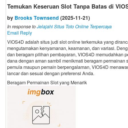
Temukan Keseruan Slot Tanpa Batas di VIO
by
Brooks Townsend
(2025-11-21)
In response to
Jelajahi Situs Toto Online Terpercaya
Email Reply
VIOS4D adalah situs judi slot online terkemuka yang dira
mengutamakan kenyamanan, keamanan, dan variasi. Deng
dan beragam pilihan pembayaran, VIOS4D memudahkan pe
dana dengan aman sambil menikmati beragam permainan sl
pemula maupun pemain berpengalaman, VIOS4D menawar
lancar dan sesuai dengan preferensi Anda.
Beragam Permainan Slot yang Menarik