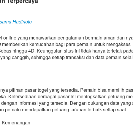
an Terpercaya
sama Hadirtoto
ogel online yang menawarkan pengalaman bermain aman dan ny
TO memberikan kemudahan bagi para pemain untuk mengakses
Bebas hingga 4D. Keunggulan situs ini tidak hanya terletak pada
yang canggih, sehingga setiap transaksi dan data pemain sela
ya pilihan pasar togel yang tersedia. Pemain bisa memilih pas
eka. Ketersediaan berbagai pasar ini meningkatkan peluang m
 dengan informasi yang tersedia. Dengan dukungan data yang 
n pemain mendapatkan peluang taruhan terbaik setiap saat.
ng Kemenangan