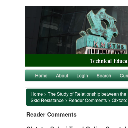
Home
About
Login
Search
Cur
Home
>
The Study of Relationship between the 
Skid Resistance
>
Reader Comments
>
Olxtoto
Reader Comments