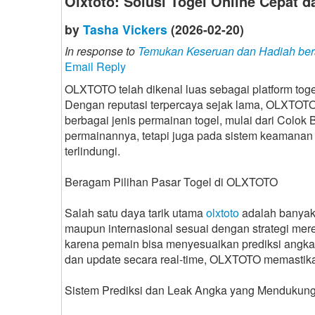
Olxtoto: Solusi Togel Online Cepat d
by
Tasha Vickers
(2026-02-20)
In response to
Temukan Keseruan dan Hadiah ber
Email Reply
OLXTOTO telah dikenal luas sebagai platform t
Dengan reputasi terpercaya sejak lama, OLXTO
berbagai jenis permainan togel, mulai dari Colok 
permainannya, tetapi juga pada sistem keamanan 
terlindungi.
Beragam Pilihan Pasar Togel di OLXTOTO
Salah satu daya tarik utama
olxtoto
adalah banyakn
maupun internasional sesuai dengan strategi mer
karena pemain bisa menyesuaikan prediksi angka
dan update secara real-time, OLXTOTO memastika
Sistem Prediksi dan Leak Angka yang Menduku