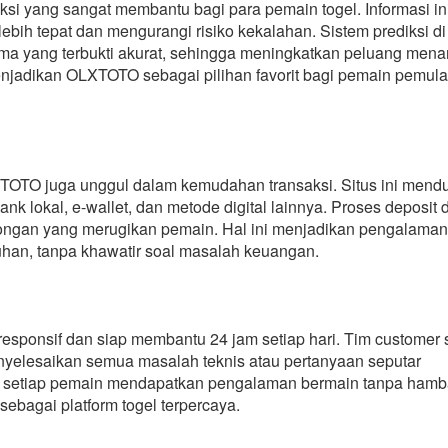
si yang sangat membantu bagi para pemain togel. Informasi in
bih tepat dan mengurangi risiko kekalahan. Sistem prediksi di
ma yang terbukti akurat, sehingga meningkatkan peluang mena
menjadikan OLXTOTO sebagai pilihan favorit bagi pemain pemula
LXTOTO juga unggul dalam kemudahan transaksi. Situs ini men
k lokal, e-wallet, dan metode digital lainnya. Proses deposit 
ongan yang merugikan pemain. Hal ini menjadikan pengalaman
ruhan, tanpa khawatir soal masalah keuangan.
onsif dan siap membantu 24 jam setiap hari. Tim customer 
enyelesaikan semua masalah teknis atau pertanyaan seputar
an setiap pemain mendapatkan pengalaman bermain tanpa hamb
ebagai platform togel terpercaya.