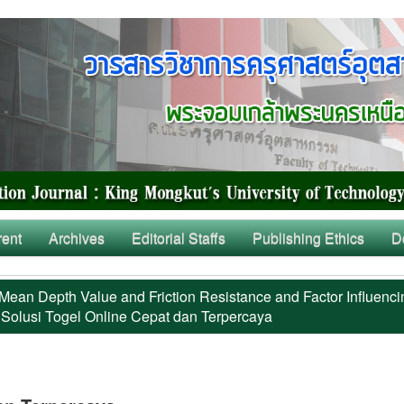
rent
Archives
Editorial Staffs
Publishing Ethics
D
Mean Depth Value and Friction Resistance and Factor Influenci
: Solusi Togel Online Cepat dan Terpercaya