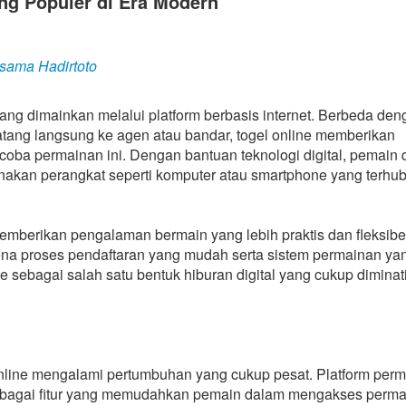
ang Populer di Era Modern
sama Hadirtoto
ang dimainkan melalui platform berbasis internet. Berbeda den
tang langsung ke agen atau bandar, togel online memberikan
oba permainan ini. Dengan bantuan teknologi digital, pemain 
an perangkat seperti komputer atau smartphone yang terhu
memberikan pengalaman bermain yang lebih praktis dan fleksibe
ena proses pendaftaran yang mudah serta sistem permainan ya
e sebagai salah satu bentuk hiburan digital yang cukup diminati
 online mengalami pertumbuhan yang cukup pesat. Platform per
erbagai fitur yang memudahkan pemain dalam mengakses perma