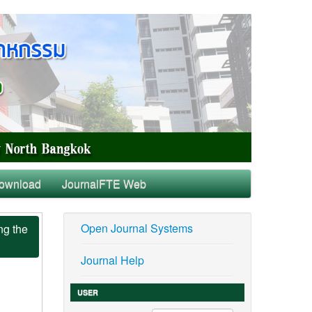
ownload
JournalFTE Web
Open Journal Systems
ng the
Journal Help
USER