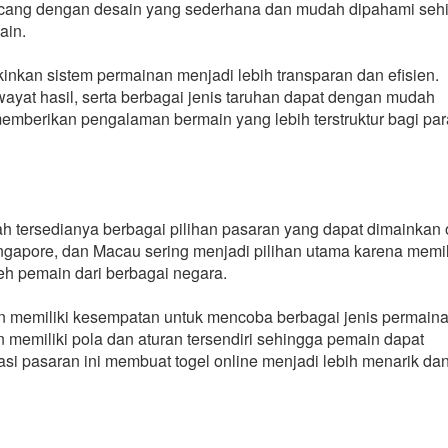
irancang dengan desain yang sederhana dan mudah dipahami seh
ain.
inkan sistem permainan menjadi lebih transparan dan efisien.
ayat hasil, serta berbagai jenis taruhan dapat dengan mudah
 memberikan pengalaman bermain yang lebih terstruktur bagi par
h tersedianya berbagai pilihan pasaran yang dapat dimainkan 
gapore, dan Macau sering menjadi pilihan utama karena memil
leh pemain dari berbagai negara.
 memiliki kesempatan untuk mencoba berbagai jenis permaina
n memiliki pola dan aturan tersendiri sehingga pemain dapat
i pasaran ini membuat togel online menjadi lebih menarik da