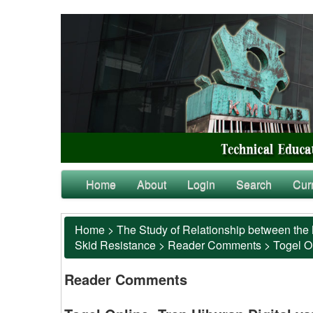
Home
About
Login
Search
Cur
Home
>
The Study of Relationship between the 
Skid Resistance
>
Reader Comments
>
Togel On
Reader Comments