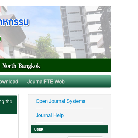
ownload
JournalFTE Web
Open Journal Systems
ng the
Journal Help
USER