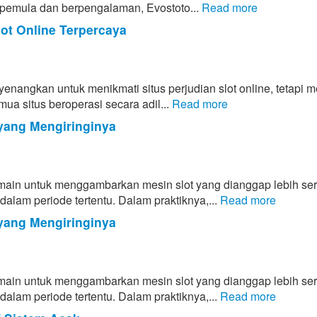
pemula dan berpengalaman, Evostoto...
Read more
lot Online Terpercaya
nangkan untuk menikmati situs perjudian slot online, tetapi m
mua situs beroperasi secara adil...
Read more
yang Mengiringinya
pemain untuk menggambarkan mesin slot yang dianggap lebih ser
lam periode tertentu. Dalam praktiknya,...
Read more
yang Mengiringinya
pemain untuk menggambarkan mesin slot yang dianggap lebih ser
lam periode tertentu. Dalam praktiknya,...
Read more