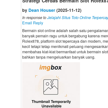
Strategi Cerdas Bermain Slot Rolex8
by
Dean Houser
(2025-11-12)
In response to
Jelajahi Situs Toto Online Terperca
Email Reply
Bermain slot online adalah salah satu pengalama
banyak pemain ragu untuk bergabung karena mere
Rolex878, platform slot tepercaya dan modern, m
kecil tetapi tetap menikmati peluang mengesankan
membahas kiat-kiat bermanfaat untuk bermain s
bahkan tanpa mengeluarkan banyak uang.