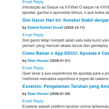
Email Reply
Introdução ao Saque na VVVbet O saque na VVVbe
apostar, ganhar e aproveitar bônus, o que todos de
Slot Gacor Hari Ini: Koneksi Stabil dengan
by
Ezekiel Ezekiel Duvall
(2025-12-17)
Email Reply
Slot gacor tetap menjadi salah satu kata kunci ya
pemain yang mencari akses lancar dan gameplay
Como Baixar o App DDUU: Apostas e Cass
by
Dean Houser
(2026-01-21)
Email Reply
Quer levar a sua experiência de apostas para o 
melhores mercados esportivos e jogos de cassino
Evostoto: Pengalaman Taruhan yang Ama
by
Dean Houser
(2026-01-25)
Email Reply
Evostoto adalah platform taruhan online terkem