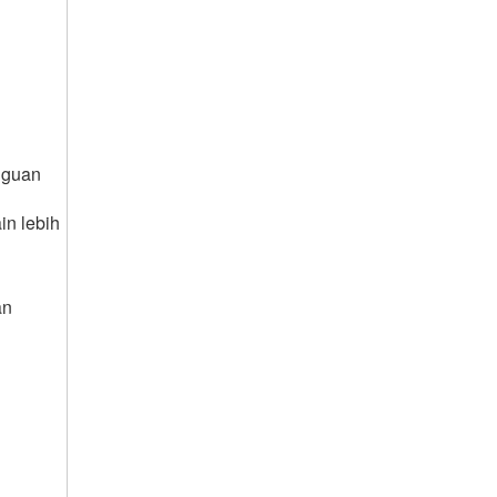
gguan
in lebih
an