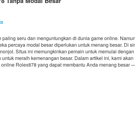
78 Tanpa Modal Besar
ya
n paling seru dan menguntungkan di dunia game online. Namun
ka percaya modal besar diperlukan untuk menang besar. Di sin
enonjol. Situs ini memungkinkan pemain untuk memulai dengan
 untuk meraih kemenangan besar. Dalam artikel ini, kami akan
lot online Rolex878 yang dapat membantu Anda menang besar 