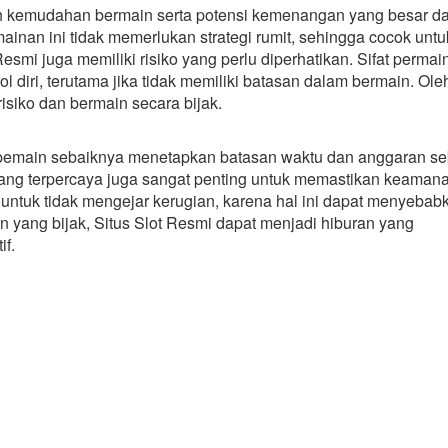
 kemudahan bermain serta potensi kemenangan yang besar d
ainan ini tidak memerlukan strategi rumit, sehingga cocok untu
esmi juga memiliki risiko yang perlu diperhatikan. Sifat permai
l diri, terutama jika tidak memiliki batasan dalam bermain. Ole
isiko dan bermain secara bijak.
pemain sebaiknya menetapkan batasan waktu dan anggaran s
 yang terpercaya juga sangat penting untuk memastikan keaman
untuk tidak mengejar kerugian, karena hal ini dapat menyebab
 yang bijak, Situs Slot Resmi dapat menjadi hiburan yang
f.