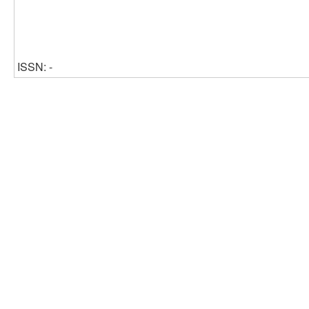
ISSN: -