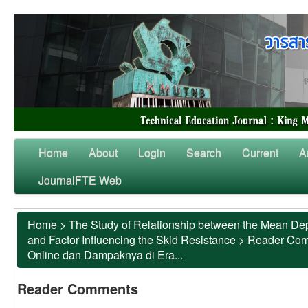
Home
About
Login
Search
Current
A
JournalFTE Web
Home
>
The Study of Relationship between the Mean Dep
and Factor Influencing the Skid Resistance
>
Reader Co
Online dan Dampaknya di Era...
Reader Comments