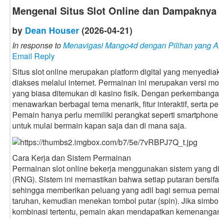
Mengenal Situs Slot Online dan Dampaknya d
by
Dean Houser
(2026-04-21)
In response to
Menavigasi Mango4d dengan Pilihan yang 
Email Reply
Situs slot online merupakan platform digital yang menyedi
diakses melalui internet. Permainan ini merupakan versi mo
yang biasa ditemukan di kasino fisik. Dengan perkembangan t
menawarkan berbagai tema menarik, fitur interaktif, serta 
Pemain hanya perlu memiliki perangkat seperti smartphone 
untuk mulai bermain kapan saja dan di mana saja.
Cara Kerja dan Sistem Permainan
Permainan slot online bekerja menggunakan sistem yang 
(RNG). Sistem ini memastikan bahwa setiap putaran bersifat
sehingga memberikan peluang yang adil bagi semua pema
taruhan, kemudian menekan tombol putar (spin). Jika simb
kombinasi tertentu, pemain akan mendapatkan kemenangan. S