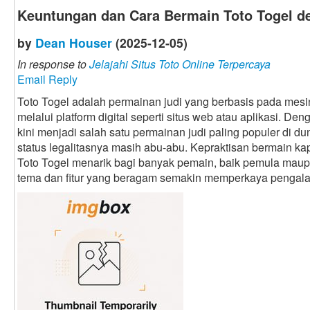
Keuntungan dan Cara Bermain Toto Togel 
by
Dean Houser
(2025-12-05)
In response to
Jelajahi Situs Toto Online Terpercaya
Email Reply
Toto Togel adalah permainan judi yang berbasis pada mesin
melalui platform digital seperti situs web atau aplikasi. De
kini menjadi salah satu permainan judi paling populer di du
status legalitasnya masih abu-abu. Kepraktisan bermain k
Toto Togel menarik bagi banyak pemain, baik pemula maupun 
tema dan fitur yang beragam semakin memperkaya pengal