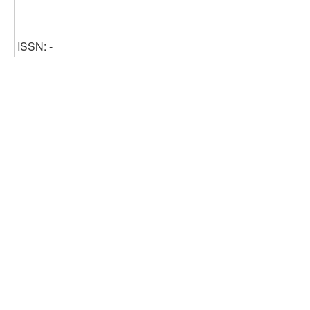
ISSN: -