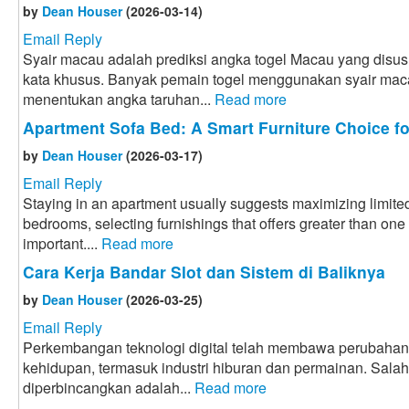
by
Dean Houser
(2026-03-14)
Email Reply
Syair macau adalah prediksi angka togel Macau yang disus
kata khusus. Banyak pemain togel menggunakan syair mac
menentukan angka taruhan...
Read more
Apartment Sofa Bed: A Smart Furniture Choice f
by
Dean Houser
(2026-03-17)
Email Reply
Staying in an apartment usually suggests maximizing limited
bedrooms, selecting furnishings that offers greater than one
important....
Read more
Cara Kerja Bandar Slot dan Sistem di Baliknya
by
Dean Houser
(2026-03-25)
Email Reply
Perkembangan teknologi digital telah membawa perubahan
kehidupan, termasuk industri hiburan dan permainan. Sal
diperbincangkan adalah...
Read more