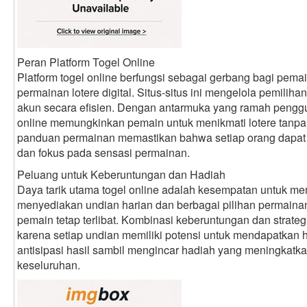
Peran Platform Togel Online
Platform togel online berfungsi sebagai gerbang bagi pemai
permainan lotere digital. Situs-situs ini mengelola pemilih
akun secara efisien. Dengan antarmuka yang ramah pengguna
online memungkinkan pemain untuk menikmati lotere tanpa k
panduan permainan memastikan bahwa setiap orang dapat b
dan fokus pada sensasi permainan.
Peluang untuk Keberuntungan dan Hadiah
Daya tarik utama togel online adalah kesempatan untuk m
menyediakan undian harian dan berbagai pilihan permain
pemain tetap terlibat. Kombinasi keberuntungan dan strate
karena setiap undian memiliki potensi untuk mendapatkan 
antisipasi hasil sambil mengincar hadiah yang meningkat
keseluruhan.