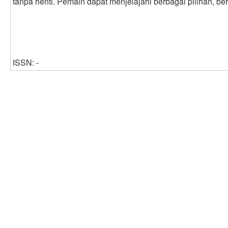
tanpa henti. Pemain dapat menjelajahi berbagai pilihan, be
ISSN: -