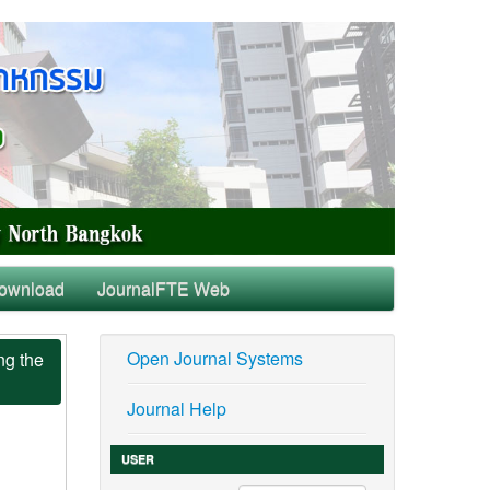
ownload
JournalFTE Web
Open Journal Systems
ng the
Journal Help
USER