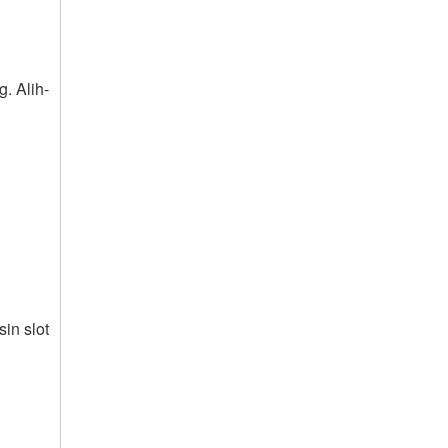
. Alih-
in slot