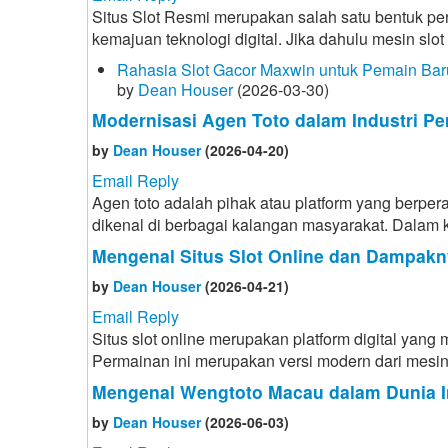
Situs Slot Resmi merupakan salah satu bentuk p
kemajuan teknologi digital. Jika dahulu mesin slot 
Rahasia Slot Gacor Maxwin untuk Pemain Bar
by
Dean Houser
(2026-03-30)
Modernisasi Agen Toto dalam Industri P
by
Dean Houser
(2026-04-20)
Email Reply
Agen toto adalah pihak atau platform yang berpe
dikenal di berbagai kalangan masyarakat. Dalam ko
Mengenal Situs Slot Online dan Dampakny
by
Dean Houser
(2026-04-21)
Email Reply
Situs slot online merupakan platform digital yang
Permainan ini merupakan versi modern dari mesin 
Mengenal Wengtoto Macau dalam Dunia I
by
Dean Houser
(2026-06-03)