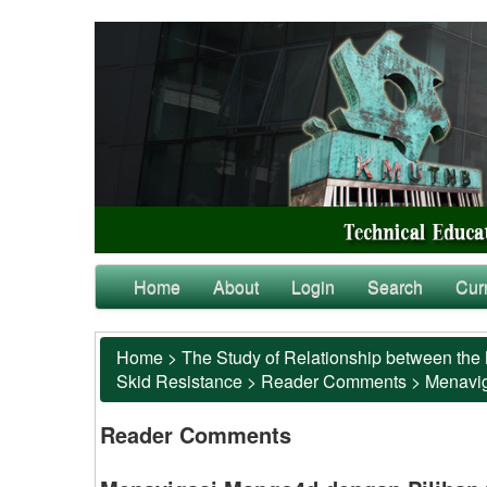
Home
About
Login
Search
Cur
Home
>
The Study of Relationship between the 
Skid Resistance
>
Reader Comments
>
Menavig
Reader Comments