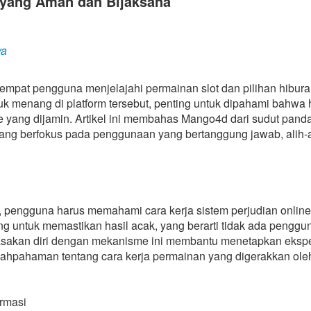
 yang Aman dan Bijaksana
ya
 tempat pengguna menjelajahi permainan slot dan pilihan hibur
k menang di platform tersebut, penting untuk dipahami bahwa 
 yang dijamin. Artikel ini membahas Mango4d dari sudut pand
ng berfokus pada penggunaan yang bertanggung jawab, alih-a
, pengguna harus memahami cara kerja sistem perjudian online
ng untuk memastikan hasil acak, yang berarti tidak ada penggu
asakan diri dengan mekanisme ini membantu menetapkan ekspe
lahpahaman tentang cara kerja permainan yang digerakkan ole
ormasi