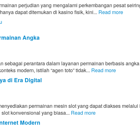
ermainan perjudian yang mengalami perkembangan pesat seirin
hanya dapat ditemukan di kasino fisik, kini...
Read more
u
ermainan Angka
ran sebagai perantara dalam layanan permainan berbasis angka
nteks modern, istilah “agen toto” tidak...
Read more
a di Era Digital
 menyediakan permainan mesin slot yang dapat diakses melalui i
slot konvensional yang biasa...
Read more
nternet Modern