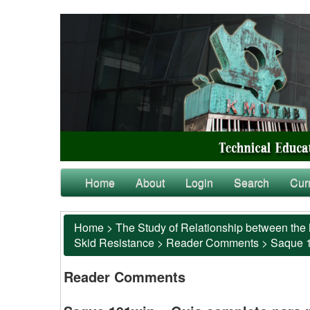
Home
About
Login
Search
Cur
Home
>
The Study of Relationship between the 
Skid Resistance
>
Reader Comments
>
Saque 1
Reader Comments