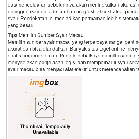
data pengeluaran sebelumnya akan meningkatkan akurasi pr
menggunakan metode taruhan progresif atau strategi pemba
syair. Pendekatan ini menjadikan permainan lebih sistemat
yang besar.
Tips Memilih Sumber Syair Macau
Memilih sumber syair macau yang terpercaya sangat pentin
akurat dan bisa diandalkan. Banyak situs togel online meny
analis berpengalaman. Pemain sebaiknya memilih sumber ya
menyediakan penjelasan logis, dan memperbarui syair seca
syair macau bisa menjadi alat efektif untuk merencanakan t