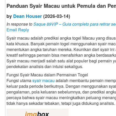
Panduan Syair Macau untuk Pemula dan Pem
by
Dean Houser
(2026-03-14)
In response to
Saque 89VIP – Guia completo para retirar se
Email Reply
Syair macau adalah prediksi angka togel Macau yang disus
kata khusus. Banyak pemain togel menggunakan syair mac
menentukan angka taruhan mereka. Keunikan dari syair in
kreatif sehingga pemain bisa menafsirkan angka berdasarka
Syair macau menjadi salah satu alat populer bagi pemain 
pendekatan analisis dan intuisi sekaligus.
Fungsi Syair Macau dalam Permainan Togel
Fungsi utama
syair macau
adalah membantu pemain memper
keluar pada periode berikutnya. Dengan menggunakan sya
pengalaman, pola keluaran sebelumnya, dan prediksi angka
percaya bahwa syair macau meningkatkan peluang menan
tidak hanya sekadar tebakan, tetapi juga didukung analisis.