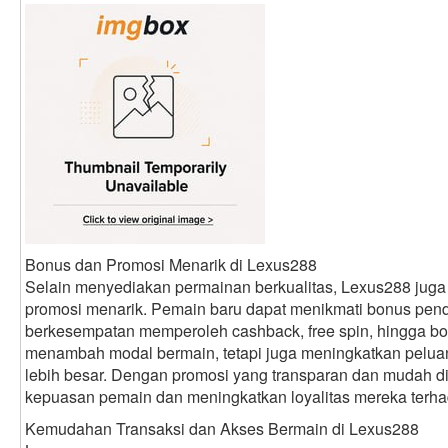
Bonus dan Promosi Menarik di Lexus288
Selain menyediakan permainan berkualitas, Lexus288 juga
promosi menarik. Pemain baru dapat menikmati bonus pend
berkesempatan memperoleh cashback, free spin, hingga bonu
menambah modal bermain, tetapi juga meningkatkan pelu
lebih besar. Dengan promosi yang transparan dan mudah
kepuasan pemain dan meningkatkan loyalitas mereka terhad
Kemudahan Transaksi dan Akses Bermain di Lexus288