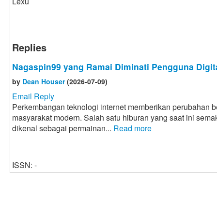
Lexu
Replies
Nagaspin99 yang Ramai Diminati Pengguna Digit
by
Dean Houser
(2026-07-09)
Email Reply
Perkembangan teknologi internet memberikan perubahan b
masyarakat modern. Salah satu hiburan yang saat ini sem
dikenal sebagai permainan...
Read more
ISSN: -