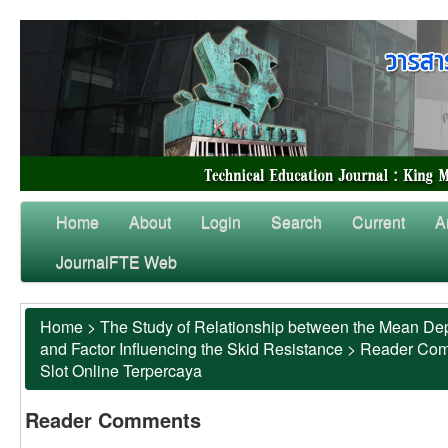
Home
About
Login
Search
Current
A
JournalFTE Web
Home
>
The Study of Relationship between the Mean Dep
and Factor Influencing the Skid Resistance
>
Reader Co
Slot Online Terpercaya
Reader Comments