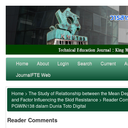
Home
About
Login
Search
Current
A
JournalFTE Web
Home
>
The Study of Relationship between the Mean Dep
and Factor Influencing the Skid Resistance
>
Reader Co
PGWIN138 dalam Dunia Toto Digital
Reader Comments